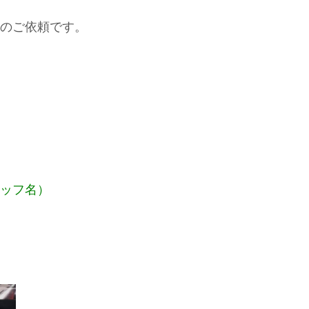
らのご依頼です。
タッフ名）
。