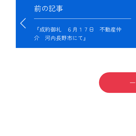
前の記事
『成約御礼 ６月１７日 不動産仲
介 河内長野市にて』
一