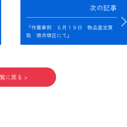
次の記事
『作業事例 ６月１９日 物品査定買
取 堺市堺区にて』
覧に戻る >