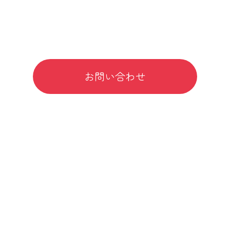
Webサイトからのお問い合わせはこちら
お問い合わせ
対応可能エリア
大阪府
堺市（堺区 / 西区 / 北区 / 東区 / 中区 / 南区 / 美原区