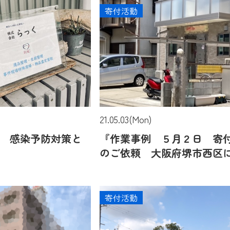
寄付活動
21.05.03(Mon)
 感染予防対策と
『作業事例 ５月２日 寄
のご依頼 大阪府堺市西区
て』
寄付活動