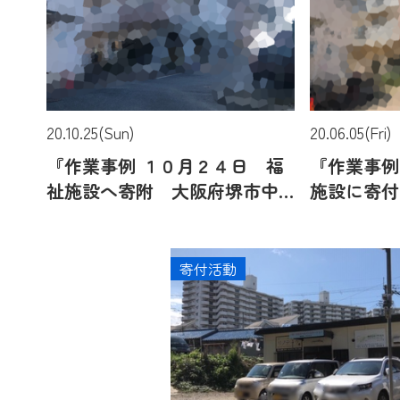
20.10.25(Sun)
20.06.05(Fri)
『作業事例 １０月２４日 福
『作業事例
祉施設へ寄附 大阪府堺市中
施設に寄付
区にて』
た 大阪府
寄付活動