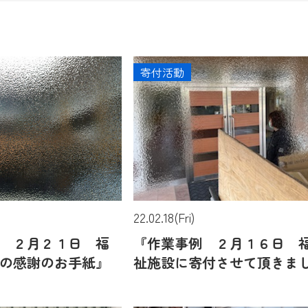
寄付活動
)
22.02.18(Fri)
 ２月２１日 福
『作業事例 ２月１６日 
の感謝のお手紙』
祉施設に寄付させて頂きま
た 大阪府堺市中区にて』