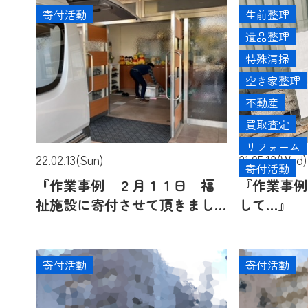
寄付活動
生前整理
遺品整理
特殊清掃
空き家整理
不動産
買取査定
リフォーム
22.02.13(Sun)
21.05.12(Wed)
寄付活動
『作業事例 ２月１１日 福
『作業事例
祉施設に寄付させて頂きまし
して…』
た 大阪府堺市中区にて』
寄付活動
寄付活動