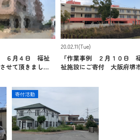
20.02.11(Tue)
 ６月４日 福祉
『作業事例 ２月１０日 
させて頂きまし
祉施設にご寄付 大阪府堺
堺市中区にて』
美原区にて』
寄付活動