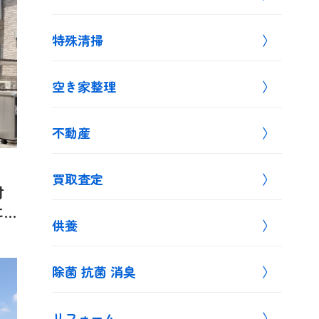
特殊清掃
空き家整理
不動産
買取査定
付
に
供養
除菌 抗菌 消臭
リフォーム