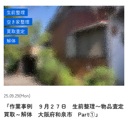
生前整理
空き家整理
買取査定
解体
25.09.29(Mon)
『作業事例 ９月２７日 生前整理〜物品査定
買取～解体 大阪府和泉市 Part①』