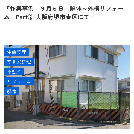
『作業事例 ９月６日 解体～外構リフォー
ム Part② 大阪府堺市東区にて』
生前整理
空き家整理
不動産
リフォーム
解体