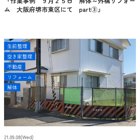
『作業事例 ９月２５日 解体～外構リフォー
ム 大阪府堺市東区にて part③』
生前整理
空き家整理
不動産
リフォーム
解体
21.09.08(Wed)