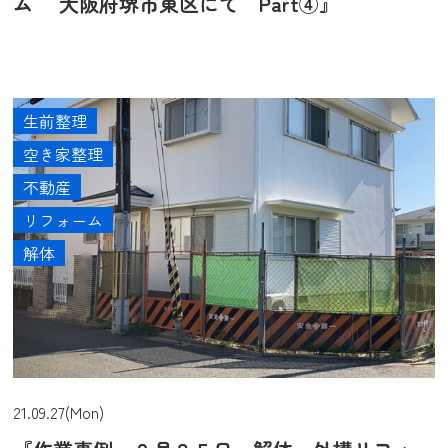
ム 大阪府堺市東区にて Part④』
生前整理
空き家整理
不動産
リフォーム
解体
21.09.27(Mon)