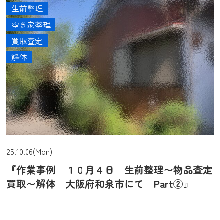
生前整理
空き家整理
買取査定
解体
25.10.06(Mon)
『作業事例 １０月４日 生前整理〜物品査定
買取〜解体 大阪府和泉市にて Part②』