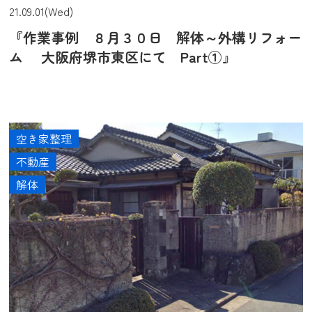
21.09.01(Wed)
『作業事例 ８月３０日 解体～外構リフォー
ム 大阪府堺市東区にて Part①』
空き家整理
不動産
解体