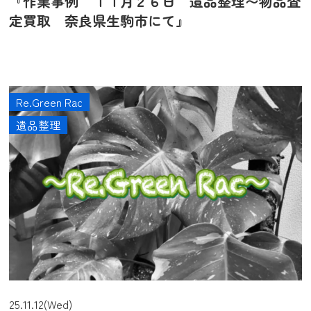
『作業事例 １１月２６日 遺品整理〜物品査
定買取 奈良県生駒市にて』
Re.Green Rac
遺品整理
25.11.12(Wed)