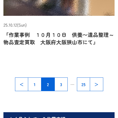
25.10.12(Sun)
『作業事例 １０月１０日 供養〜遺品整理～
物品査定買取 大阪府大阪狭山市にて』
…
＜
1
2
3
25
＞